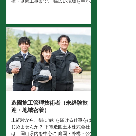
構・庭園工事まで、 幅広い現場を手がけ
ています。 今回募集するのは、造園施工
管理技術者（経験者）。 これまで培って
きた施工管理経験を活かしながら、 地域
に根ざしたプロジェクトで、長くご活躍
いただけるポジションです。 官公庁案件
のようなスケールの大きい現場から、企
業緑地・個人邸の庭園まで、 「緑ある景
観」を形にする仕事に携われます。 仕事
内容 岡山県内を中心に、公共緑化工事や
外構工事などの 施工管理業務を担当して
いただきます。 主な業務内容 現場の工
程・品質・安全・原価管理 協力会社や職
人さんの手配・指示 材料発注、進捗確認
お客様や関係各所との打ち合わせ など 現
場は「地域密着」。街の景観を支えるや
造園施工管理技術者（未経験歓
りがいのある仕事です。 （トラック・乗
迎・地域密着）
用車／業務使用） この仕事の魅力 公共工
未経験から、街に“緑”を届ける仕事をは
事〜住宅庭園まで、幅広い案件に携われ
じめませんか？ 下電造園土木株式会社で
る 経験者は即戦力として歓迎（現場代理
は、岡山県内を中心に 庭園・外構・公共
人・主任技術者経験は尚可） 下電グルー