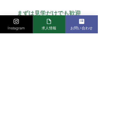
まずは見学だけでも歓迎​
Instagram
求人情報
お問い合わせ
よくある質問
応募に関してよくいただくご質問をまとめました。
Q,応募から内定までどのくらいかか
りますか？
通常2〜3週間程度です。書類選考後、面
接を経て内定となります。 急募の場合は
Q,研修制度はありますか？
もう少し早まることもあります。スケジ
ュールについてはご相談に応じますの
入社時研修、OJT同行研修、資格取得支
で、お気軽にお問い合わせください。
援など充実した研修制度を整えていま
Q,車の免許は必要ですか？
す。 メンター制度により先輩社員が一対
一でサポートしますので、未経験の方で
現場職（施工管理・営業）は普通自動車