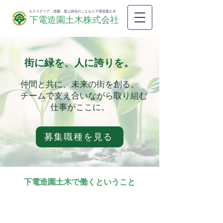
エクステリア、造園、屋上緑化のことなら下電造園土木
下電造園土木株式会社
街に緑を、人に誇りを。
仲間と共に、未来の街を創る。
チームで支え合いながら取り組む
仕事がここに。
募集職種を見る
下電造園土木で働くということ