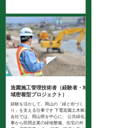
スメーカー様や個人のお客様のご要望を
もとに、3DCADを使って、門柱・カーポ
ート・植栽などの完成イメージを具体的
な「かたち」にしていく仕事です。 「こ
んな庭で暮らしたい」 その想いを、図面
とデザインで支えるポジションです。 仕
事内容 住宅や公共施設を中心に、 外構・
造園・エクステリアの設計・積算業務を
担当します。 具体的には… お客様のご要
望をもとにした外構・造園デザイン設計
3DCADを使用した完成イメージの作成
（使用ソフト：ExCAD／IJCAD など）
見積書の作成・積算業務 現場確認、協力
会社との調整 営業・施工管理スタッフと
造園施工管理技術者（経験者・地
の連携 設計だけで終わらず、デザインか
域密着型プロジェクト）
ら完成まで一貫して関われるのが特長で
経験を活かして、岡山の「緑と街づく
す。 未経験の方も、先輩社員のサポート
り」を支える仕事です 下電造園土木株式
を受けながら 少しずつスキルを身につけ
会社では、岡山県を中心に、 公共緑化工
ていただけます。 この仕事の魅力 図面や
事から民間企業の緑地整備、住宅の外
デザイ