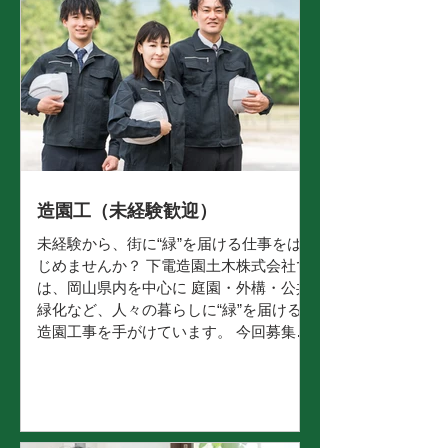
造園工（未経験歓迎）
未経験から、街に“緑”を届ける仕事をは
じめませんか？ 下電造園土木株式会社で
は、岡山県内を中心に 庭園・外構・公共
緑化など、人々の暮らしに“緑”を届ける
造園工事を手がけています。 今回募集す
るのは、造園工（未経験歓迎）のポジシ
ョンです。 「体を動かす仕事がしたい」
「屋外で、季節や自然を感じながら働き
たい」 「まずは現場作業から、造園の技
術を覚えていきたい」 そんな方でも、安