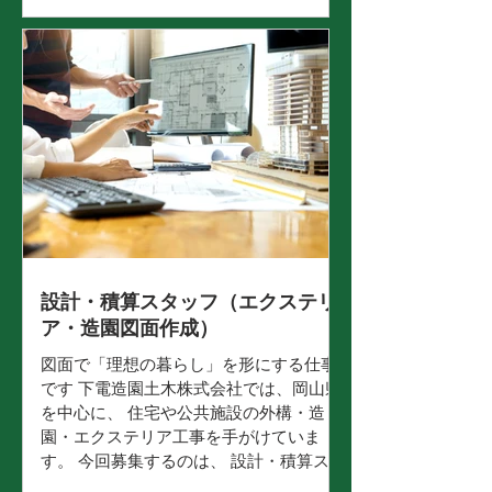
だけを追う仕事ではありません。 街に残
る景観や、人の暮らしに寄り添う“庭づく
り”を チームで形にしていく仕事です。
仕事内容 ハウスメーカー様と打ち合わせ
を行い、 外構・造園工事をトータルでプ
ロデュースします。 具体的には… ハウス
メーカー様との打ち合わせ 見積作成 資材
発注 現場の進捗確認 完成後のお引き渡し
設計担当・職人さん・協力会社と連携し
ながら 現場全体をまとめていくポジショ
ンです。 未経験の方も、 先輩社員が同行
しながら業務を覚えていただけますので
ご安心ください。 この仕事の魅力 ハウス
設計・積算スタッフ（エクステリ
メーカーと協力し、街に残る景観づくり
ア・造園図面作成）
に関われる 施工管理の経験を、営業×現
図面で「理想の暮らし」を形にする仕事
場調整に活かせる 地域密着で、岡山に腰
です 下電造園土木株式会社では、岡山県
を据えて働ける 下電グループの安定基盤
を中心に、 住宅や公共施設の外構・造
のもと、長く働ける環境 「売る」より
園・エクステリア工事を手がけていま
も、「一緒
す。 今回募集するのは、 設計・積算スタ
ッフ（エクステリア・造園設計）。 ハウ