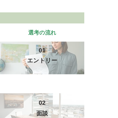
選考の流れ​
01
エントリー
​​
02
面談