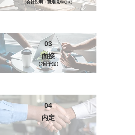
（会社説明・職場見学OK）
03
面接
（2回予定）
04
​内定