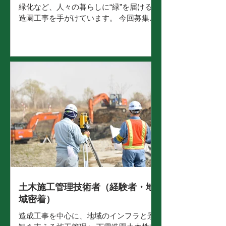
緑化など、人々の暮らしに“緑”を届ける
プの安定基盤のもと、
造園工事を手がけています。 今回募集す
るのは、造園施工管理（未経験歓迎）の
ポジションです。 「現場の仕事に興味は
あるけど、経験がない」 「手に職をつけ
て、長く働ける仕事がしたい」 そんな方
でも、安心してスタートできる育成体制
を整えています。 入社後は先輩社員に同
行しながら、現場の流れを少しずつ覚え
ていきます。 できるところからお任せ
し、3か月〜半年ほどで1現場を担当でき
るよう育成していきます。 仕事内容 岡山
県内を中心に、造園工事の現場に関わり
ながら 施工管理としての基礎を身につけ
ていきます。 入社後にお任せする業務
（例） 材料の手配、作業工程の補助 協力
業者との連絡・調整 現場の写真整理、書
土木施工管理技術者（経験者・地
類のサポート 先輩の現場管理の補助（安
域密着）
全・工程・品質など） 慣れてきたら、施
造成工事を中心に、地域のインフラと景
工管理として 工程管理・進捗管理・各所