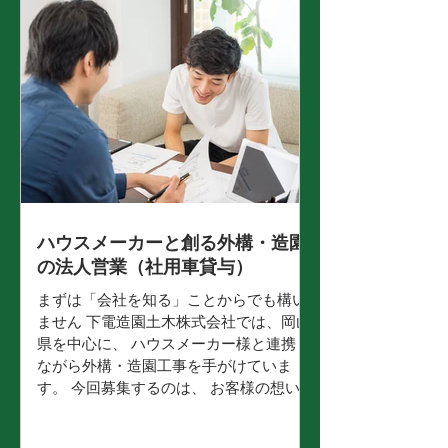
心してスタートできる育成体制を整えて
います。 入社後は先輩社員と一緒に現場
に入り、道具の使い方から丁寧にお教え
します。 できるところからお任せし、一
つずつ技術を身につけていける環境で
す。 仕事内容 岡山県内を中心に、造園作
業全般を担当していただきます。 まずは
先輩社員のサポートから始めていただ
き、少しずつ技術を身につけていきま
す。 入社後にお任せする業務（例） 樹木
の剪定、芝刈り、草刈り、施肥などの緑
ハウスメーカーと創る外構・造園
地管理 個人邸、社屋、商業施設などの植
の法人営業（社用車貸与）
栽維持管理 現場の片付け、清掃、資材の
まずは「会社を知る」ことからでも構い
手配 造園工事、植栽工事、外構工事、土
ません 下電造園土木株式会社では、岡山
木工事の補助 慣れてきたら、より専門的
県を中心に、 ハウスメーカー様と連携し
な技術を身につけて...
ながら外構・造園工事を手がけていま
す。 今回募集するのは、 お客様の想いを
くみ取り、設計・施工とつなぐ「法人営
業職」です。 「営業」と言っても、数字