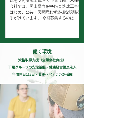
観を支える施工管理へ 下電造園土木株式
との打ち合わせなども段階的に担当しま
会社では、岡山県内を中心に 造成工事を
す。 （トラック・乗用車／業務使用） こ
はじめ、公共・民間問わず多様な現場を
の仕事の魅力...
手がけています。 今回募集するのは、土
木施工管理（経験者）のポジションで
す。 現場運営の中心として、工程・品
質・安全・原価の管理から、関係書類の
作成まで、 幅広く現場を支えていただき
ます。 当社は土木だけでなく、造園・外
働く環境
構・緑化も展開しているため、 希望や適
性に応じて 「造成＋造園」など幅広い現
資格取得支援（全額会社負担）
場経験を積めるのも特長です。 地域の景
下電グループの安定基盤・健康経営優良法人
観・インフラ整備を支える、やりがいの
年間休日113日・若手〜ベテランが活躍
大きい仕事です。 （トラック・乗用車／
業務使用） 仕事内容 造成工事を中心に、
公共・民間を問わず多様な現場の施工管
理業務をお任せします。 主な業務内容 機
材・材料の手配 協力会社の手配・管理 工
程・品質・安全・原価管理 関係書類の作
成（写真整理、報告書類 等） 関係各所と
の打ち合わせ・調整 ※変更範囲：変更な