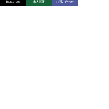
Instagram
求人情報
お問い合わせ
お急ぎの場合、返信に時間がかかっている場合
は、お手数ですがお電話にてお願い致します。
会社概要
請求書様式
事業内容
Instagram
求人情報
リンク
プライバシーポリシー